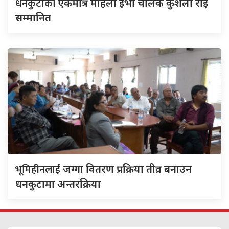
धनकुटाकी
एकमात्र महिला ईभी चालक कुशला राई
सम्मानित
भूमिहीनलाई
जग्गा वितरण प्रक्रिया तीव्र बनाउन
धनकुटामा अन्तरक्रिया