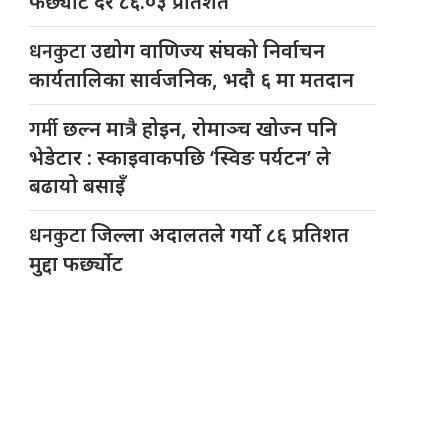
फर्छ्योट दर ८६.०३ प्रतिशत
धनकुटा
उद्योग वाणिज्य संघको निर्वाचन
कार्यतालिका सार्वजनिक, भदौ ६ मा मतदान
गर्मी
छल्न मात्रै होइन, रोमाञ्च खोज्न पनि
भेडेटार : स्काइवाकपछि ‘स्विङ पर्यटन’ ले
बढायो बसाइँ
धनकुटा
जिल्ला अदालतले गर्यो ८६ प्रतिशत
मुद्दा फर्छ्योट