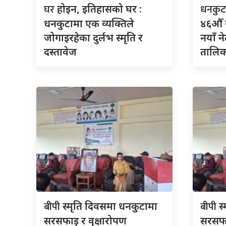
घर
धनकु
होइन, इतिहासको घर :
धनकुटामा एक व्यक्तिले
४६औँ 
जोगाइरहेका दुर्लभ स्मृति र
नयाँ न
दस्तावेज
तालिका
बीपी
बीपी
स्मृति दिवसमा धनकुटामा
स
सरसफाइ र वृक्षारोपण
सरसफा