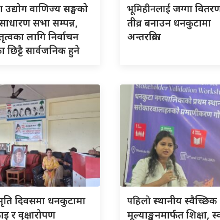
टा
भूमिहीनलाई
उद्योग वाणिज्य सङ्घको
जग्गा वितरण प्
साधारण सभा सम्पन्न,
तीव्र बनाउन धनकुटामा
ेतृत्वका लागि निर्वाचन
अन्तरक्रिया
 छिट्टै सार्वजनिक हुने
पहिलो
्मृति दिवसमा धनकुटामा
स्थानीय स्वैच्छिक
इ र वृक्षारोपण
मूल्याङ्कनमार्फत शिक्षा, स्व