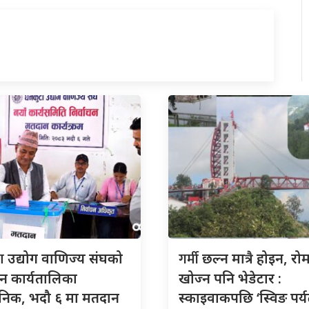
टा
गर्मी
उद्योग वाणिज्य संघको
छल्न मात्रै होइन, रो
चन कार्यतालिका
खोज्न पनि भेडेटार :
जनिक, भदौ ६ मा मतदान
स्काइवाकपछि ‘स्विङ पर्य