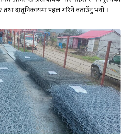
कार तथा दातृनिकायमा पहल गरिने बताउँनु भयो ।