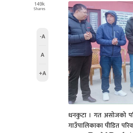
149k
Shares
-A
A
+A
धनकुटा । गत असोजको पह
गाउँपालिकाका पीडित परि