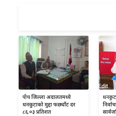
पाँच
धनकु
जिल्ला अदालतमध्ये
धनकुटाको मुद्दा फर्छ्योट दर
निर्वा
८६.०३ प्रतिशत
सार्व