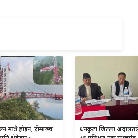
धनकुटा
्न मात्रै होइन, रोमाञ्च
जिल्ला अदालतले
पनि भेडेटार :
८६ प्रतिशत मुद्दा फर्छ्योट