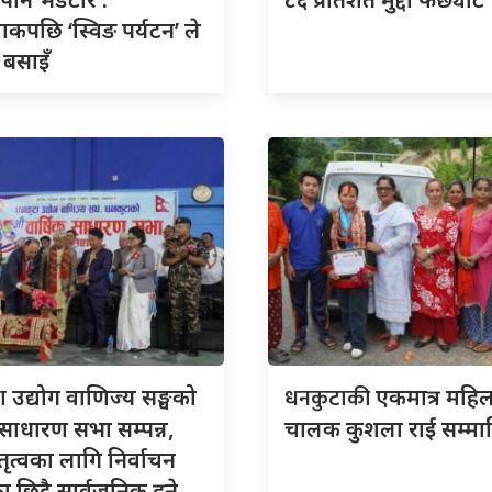
ाकपछि ‘स्विङ पर्यटन’ ले
 बसाइँ
टा
धनकुटाकी
उद्योग वाणिज्य सङ्घको
एकमात्र महि
साधारण सभा सम्पन्न,
चालक कुशला राई सम्मा
ेतृत्वका लागि निर्वाचन
 छिट्टै सार्वजनिक हुने