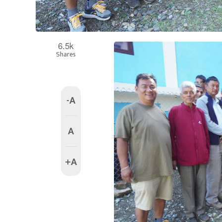
6.5k
Shares
-A
A
+A