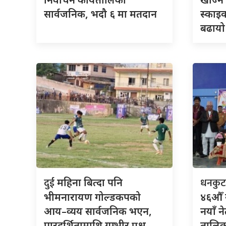
सार्वजनिक, भदौ ६ मा मतदान
स्काइव
बढायो
दुई
धनकु
महिना बित्दा पनि
भीमनारायण गोल्डकपको
४६औँ 
आय–व्यय सार्वजनिक भएन,
नयाँ न
पारदर्शितामाथि गम्भीर प्रश्न
तालिका