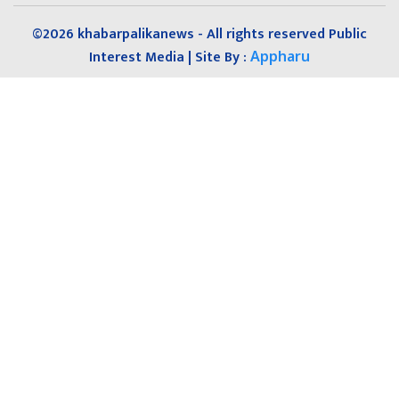
©2026 khabarpalikanews - All rights reserved Public
Interest Media | Site By :
Appharu