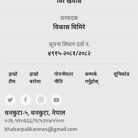
विदुर खवास
सम्पादक
विकास घिमिरे
सूचना विभाग दर्ता नं.
४९१५-२०८१/२०८२
हाम्रो
हाम्रो
गोपनीयता
सम्पर्क
यूनिकोड
टीम
बारेमा
नीति
गर्नुहोस्
धनकुटा-५, धनकुटा, नेपाल
०२६-५९०६६६/९८५२०७५५००
khabarpalikanews@gmail.com