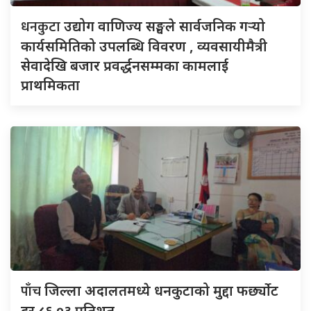
धनकुटा
उद्योग वाणिज्य सङ्घले सार्वजनिक गर्‍यो
कार्यसमितिको उपलब्धि विवरण , व्यवसायीमैत्री
सेवादेखि बजार प्रवर्द्धनसम्मका कामलाई
प्राथमिकता
पाँच
जिल्ला अदालतमध्ये धनकुटाको मुद्दा फर्छ्योट
दर ८६.०३ प्रतिशत