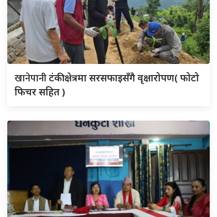
खानेपानी
टंकी क्षेत्रमा सरसफाइसँगै वृक्षारोपण( फोटो
फिचर सहित )