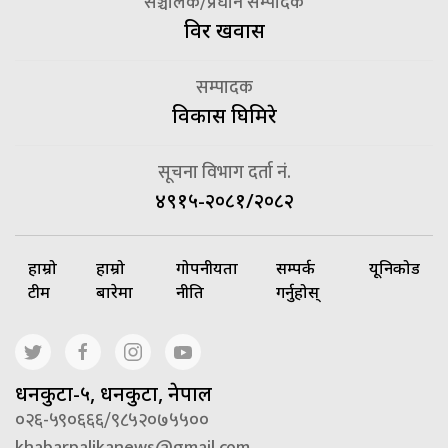
सञ्चालक/प्रधान सम्पादक
विदुर खवास
सम्पादक
विकास घिमिरे
सूचना विभाग दर्ता नं.
४९१५-२०८१/२०८२
हाम्रो
हाम्रो
गोपनीयता
सम्पर्क
यूनिकोड
टीम
बारेमा
नीति
गर्नुहोस्
धनकुटा-५, धनकुटा, नेपाल
०२६-५९०६६६/९८५२०७५५००
khabarpalikanews@gmail.com