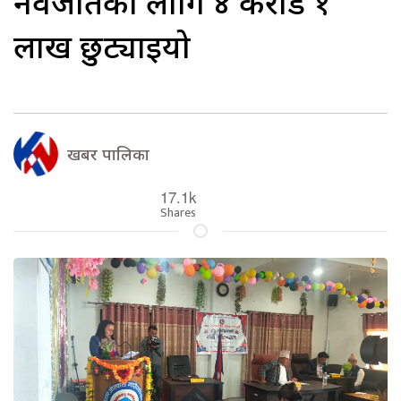
नवजातका लागि ४ करोड १
लाख छुट्याइयो
खबर पालिका
17.1k
Shares