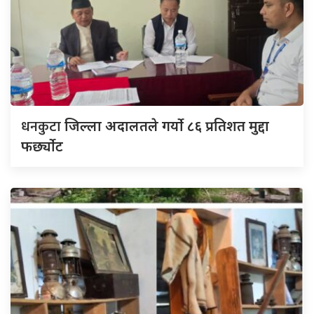
धनकुटा
जिल्ला अदालतले गर्यो ८६ प्रतिशत मुद्दा
फर्छ्योट