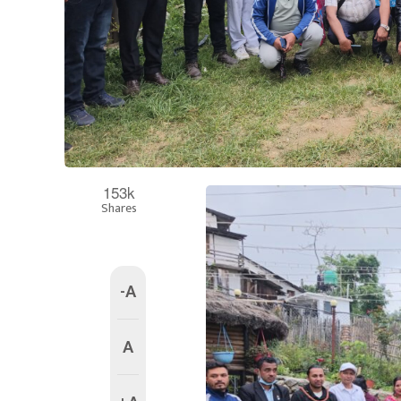
153k
Shares
-A
A