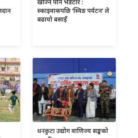
खोज्न पनि भेडेटार :
तदान
स्काइवाकपछि ‘स्विङ पर्यटन’ ले
बढायो बसाइँ
धनकुटा
उद्योग वाणिज्य सङ्घको