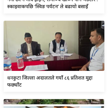
स्काइवाकपछि ‘स्विङ पर्यटन’ ले बढायो बसाइँ
धनकुटा
जिल्ला अदालतले गर्यो ८६ प्रतिशत मुद्दा
फर्छ्योट