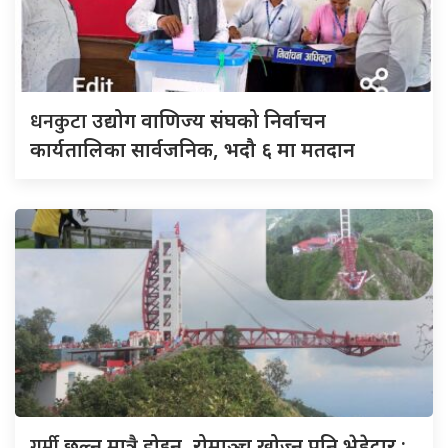
धनकुटा
उद्योग वाणिज्य संघको निर्वाचन
कार्यतालिका सार्वजनिक, भदौ ६ मा मतदान
गर्मी
छल्न मात्रै होइन, रोमाञ्च खोज्न पनि भेडेटार :