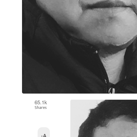
65.1k
Shares
-A