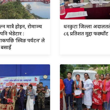
धनकुटा
्न मात्रै होइन, रोमाञ्च
जिल्ला अदालतले
पनि भेडेटार :
८६ प्रतिशत मुद्दा फर्छ्योट
ाकपछि ‘स्विङ पर्यटन’ ले
 बसाइँ