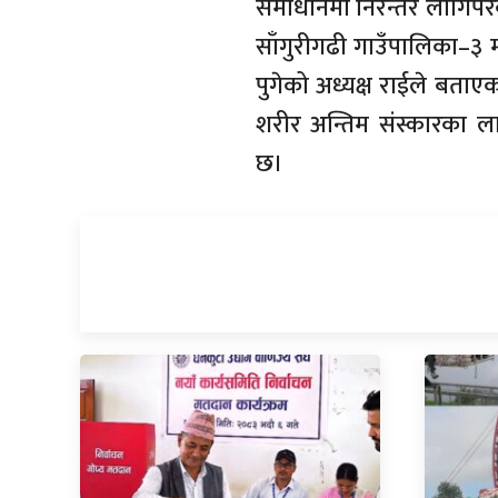
समाधानमा निरन्तर लागिपरे
साँगुरीगढी गाउँपालिका–३ म
पुगेको अध्यक्ष राईले बताएक
शरीर अन्तिम संस्कारका ल
छ।