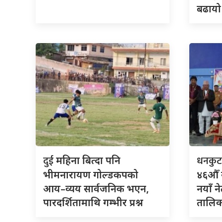
बढायो
दुई
धनकु
महिना बित्दा पनि
भीमनारायण गोल्डकपको
४६औँ 
आय–व्यय सार्वजनिक भएन,
नयाँ न
पारदर्शितामाथि गम्भीर प्रश्न
तालिका