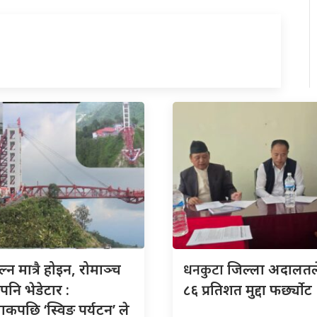
धनकुटा
्न मात्रै होइन, रोमाञ्च
जिल्ला अदालतले
पनि भेडेटार :
८६ प्रतिशत मुद्दा फर्छ्योट
ाकपछि ‘स्विङ पर्यटन’ ले