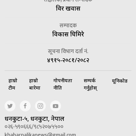
सञ्चालक/प्रधान सम्पादक
विदुर खवास
सम्पादक
विकास घिमिरे
सूचना विभाग दर्ता नं.
४९१५-२०८१/२०८२
हाम्रो
हाम्रो
गोपनीयता
सम्पर्क
यूनिकोड
टीम
बारेमा
नीति
गर्नुहोस्
धनकुटा-५, धनकुटा, नेपाल
०२६-५९०६६६/९८५२०७५५००
khabarpalikanews@gmail.com