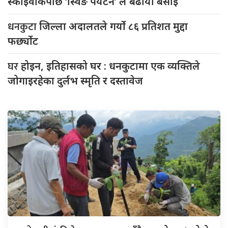
स्काइवाकपछि ‘स्विङ पर्यटन’ ले बढायो बसाइँ
धनकुटा
जिल्ला अदालतले गर्यो ८६ प्रतिशत मुद्दा
फर्छ्योट
घर
होइन, इतिहासको घर : धनकुटामा एक व्यक्तिले
जोगाइरहेका दुर्लभ स्मृति र दस्तावेज