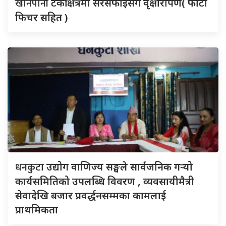
खानेपानी
टंकी क्षेत्रमा सरसफाइसँगै वृक्षारोपण( फोटो
फिचर सहित )
धनकुटा
उद्योग वाणिज्य सङ्घले सार्वजनिक गर्‍यो
कार्यसमितिको उपलब्धि विवरण , व्यवसायीमैत्री
सेवादेखि बजार प्रवर्द्धनसम्मका कामलाई
प्राथमिकता