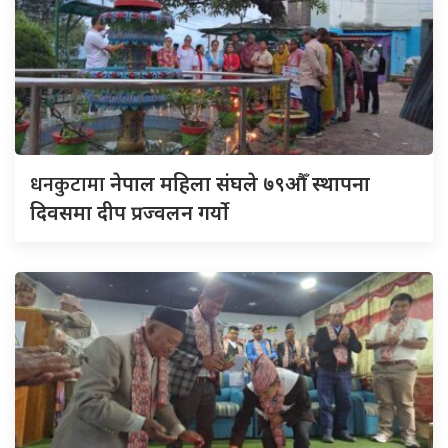
धनकुटामा
नेपाल महिला संघले ७९औँ स्थापना
दिवसमा दीप प्रज्वलन गर्याे