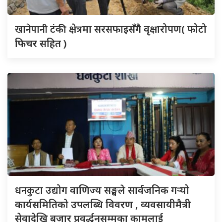
खानेपानी
टंकी क्षेत्रमा सरसफाइसँगै वृक्षारोपण( फोटो
फिचर सहित )
धनकुटा
उद्योग वाणिज्य सङ्घले सार्वजनिक गर्‍यो
कार्यसमितिको उपलब्धि विवरण , व्यवसायीमैत्री
सेवादेखि बजार प्रवर्द्धनसम्मका कामलाई