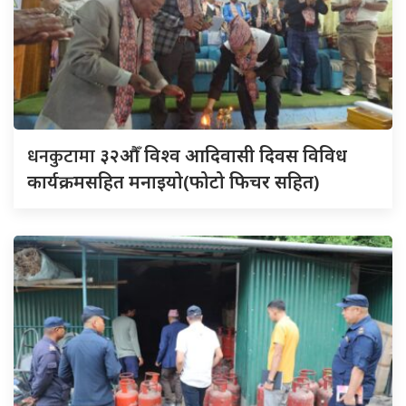
धनकुटामा
३२औँ विश्व आदिवासी दिवस विविध
कार्यक्रमसहित मनाइयो(फोटो फिचर सहित)