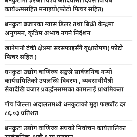
धनकुटामा
३२औँ विश्व आदिवासी दिवस विविध
कार्यक्रमसहित मनाइयो(फोटो फिचर सहित)
धनकुटा
बजारका ग्यास डिलर तथा बिक्री केन्द्रमा
अनुगमन, कृत्रिम अभाव नगर्न निर्देशन
खानेपानी
टंकी क्षेत्रमा सरसफाइसँगै वृक्षारोपण( फोटो
फिचर सहित )
धनकुटा
उद्योग वाणिज्य सङ्घले सार्वजनिक गर्‍यो
कार्यसमितिको उपलब्धि विवरण , व्यवसायीमैत्री
सेवादेखि बजार प्रवर्द्धनसम्मका कामलाई प्राथमिकता
पाँच
जिल्ला अदालतमध्ये धनकुटाको मुद्दा फर्छ्योट दर
८६.०३ प्रतिशत
धनकुटा
उद्योग वाणिज्य संघको निर्वाचन कार्यतालिका
सार्वजनिक, भदौ ६ मा मतदान