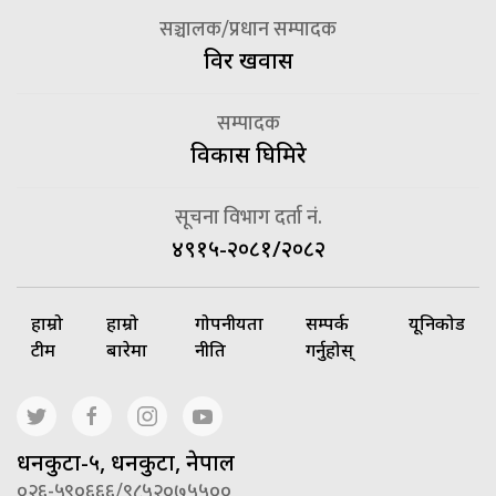
सञ्चालक/प्रधान सम्पादक
विदुर खवास
सम्पादक
विकास घिमिरे
सूचना विभाग दर्ता नं.
४९१५-२०८१/२०८२
हाम्रो
हाम्रो
गोपनीयता
सम्पर्क
यूनिकोड
टीम
बारेमा
नीति
गर्नुहोस्
धनकुटा-५, धनकुटा, नेपाल
०२६-५९०६६६/९८५२०७५५००