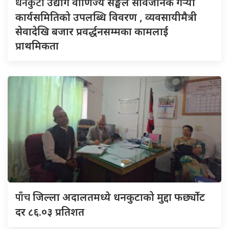
धनकुटा
उद्योग वाणिज्य सङ्घले सार्वजनिक गर्‍यो
कार्यसमितिको उपलब्धि विवरण , व्यवसायीमैत्री
सेवादेखि बजार प्रवर्द्धनसम्मका कामलाई
प्राथमिकता
पाँच
जिल्ला अदालतमध्ये धनकुटाको मुद्दा फर्छ्योट
दर ८६.०३ प्रतिशत