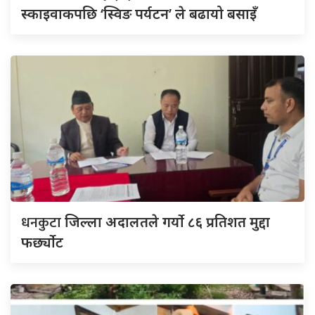
स्काइवाकपछि ‘स्विङ पर्यटन’ ले बढायो बसाइँ
धनकुटा
जिल्ला अदालतले गर्यो ८६ प्रतिशत मुद्दा
फर्छ्योट