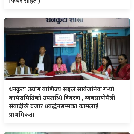
फिचर सहित )
धनकुटा
उद्योग वाणिज्य सङ्घले सार्वजनिक गर्‍यो
कार्यसमितिको उपलब्धि विवरण , व्यवसायीमैत्री
सेवादेखि बजार प्रवर्द्धनसम्मका कामलाई
प्राथमिकता