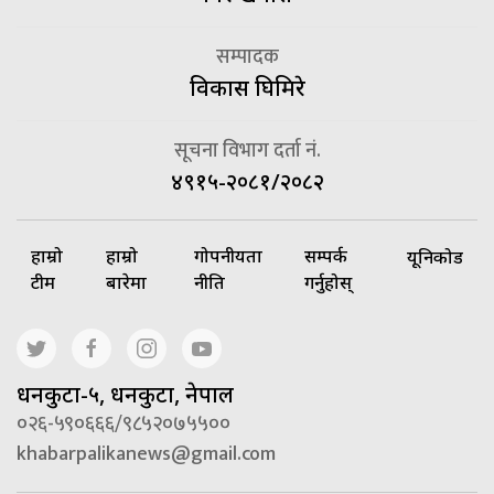
सम्पादक
विकास घिमिरे
सूचना विभाग दर्ता नं.
४९१५-२०८१/२०८२
हाम्रो
हाम्रो
गोपनीयता
सम्पर्क
यूनिकोड
टीम
बारेमा
नीति
गर्नुहोस्
धनकुटा-५, धनकुटा, नेपाल
०२६-५९०६६६/९८५२०७५५००
khabarpalikanews@gmail.com