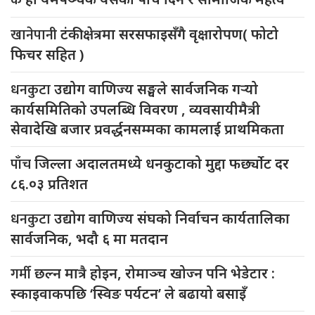
के
खानेपानी
टंकी क्षेत्रमा सरसफाइसँगै वृक्षारोपण( फोटो
फिचर सहित )
धनकुटा
उद्योग वाणिज्य सङ्घले सार्वजनिक गर्‍यो
कार्यसमितिको उपलब्धि विवरण , व्यवसायीमैत्री
सेवादेखि बजार प्रवर्द्धनसम्मका कामलाई प्राथमिकता
पाँच
जिल्ला अदालतमध्ये धनकुटाको मुद्दा फर्छ्योट दर
८६.०३ प्रतिशत
धनकुटा
उद्योग वाणिज्य संघको निर्वाचन कार्यतालिका
सार्वजनिक, भदौ ६ मा मतदान
गर्मी
छल्न मात्रै होइन, रोमाञ्च खोज्न पनि भेडेटार :
स्काइवाकपछि ‘स्विङ पर्यटन’ ले बढायो बसाइँ