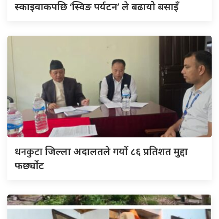
स्काइवाकपछि ‘स्विङ पर्यटन’ ले बढायो बसाइँ
धनकुटा
जिल्ला अदालतले गर्यो ८६ प्रतिशत मुद्दा
फर्छ्योट