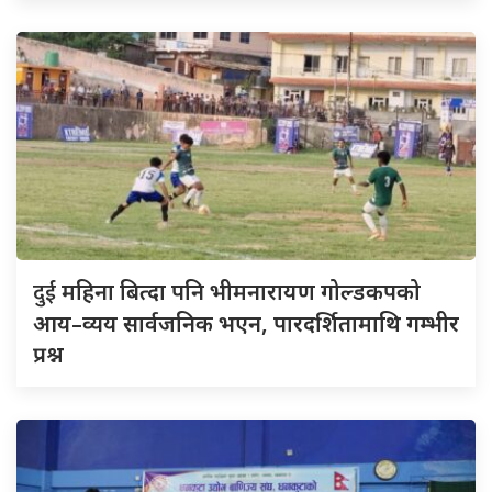
दुई
महिना बित्दा पनि भीमनारायण गोल्डकपको
आय–व्यय सार्वजनिक भएन, पारदर्शितामाथि गम्भीर
प्रश्न