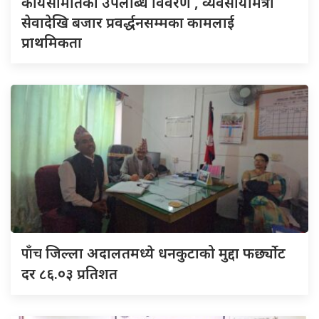
कार्यसमितिको उपलब्धि विवरण , व्यवसायीमैत्री
सेवादेखि बजार प्रवर्द्धनसम्मका कामलाई
प्राथमिकता
पाँच
जिल्ला अदालतमध्ये धनकुटाको मुद्दा फर्छ्योट
दर ८६.०३ प्रतिशत