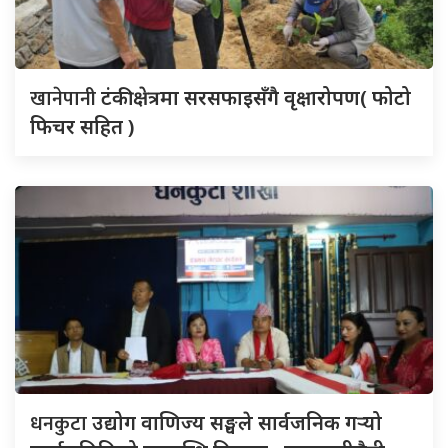
खानेपानी
टंकी क्षेत्रमा सरसफाइसँगै वृक्षारोपण( फोटो
फिचर सहित )
धनकुटा
उद्योग वाणिज्य सङ्घले सार्वजनिक गर्‍यो