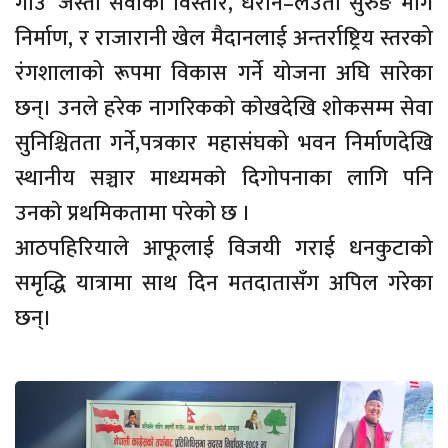
गाउँ’ जस्ता सेवाको विस्तार, धरान–लेउती सुरुङ मार्ग
निर्माण, र राजारानी खेल मैदानलाई अन्तर्राष्ट्रिय स्तरको
रंगशालाको रूपमा विकास गर्ने योजना अघि सारेका
छन्। उनले हरेक नागरिककाे काेखदेखि शाेकसम्म सेवा
सुनिश्चितता गर्ने,पत्रकार महासंघको भवन निर्माणदेखि
स्थानीय सञ्चार माध्यमकाे दिगाेपनाका लागि पनि
उनकाे प्रथमिकतामा परेकाे छ ।
आठपहिरियाले आफूलाई विजयी गराई धनकुटाको
समृद्धि यात्रामा साथ दिन मतदातासँग अपिल गरेका
छन्।