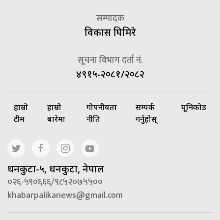
सम्पादक
विकास घिमिरे
सूचना विभाग दर्ता नं.
४९१५-२०८१/२०८२
हाम्रो
हाम्रो
गोपनीयता
सम्पर्क
यूनिकोड
टीम
बारेमा
नीति
गर्नुहोस्
धनकुटा-५, धनकुटा, नेपाल
०२६-५९०६६६/९८५२०७५५००
khabarpalikanews@gmail.com