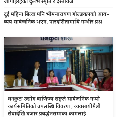
जोगाइरहेका दुर्लभ स्मृति र दस्तावेज
दुई
महिना बित्दा पनि भीमनारायण गोल्डकपको आय–
व्यय सार्वजनिक भएन, पारदर्शितामाथि गम्भीर प्रश्न
धनकुटा
उद्योग वाणिज्य सङ्घले सार्वजनिक गर्‍यो
कार्यसमितिको उपलब्धि विवरण , व्यवसायीमैत्री
सेवादेखि बजार प्रवर्द्धनसम्मका कामलाई