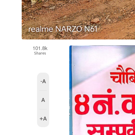
101.8k
Shares
-A
A
+A