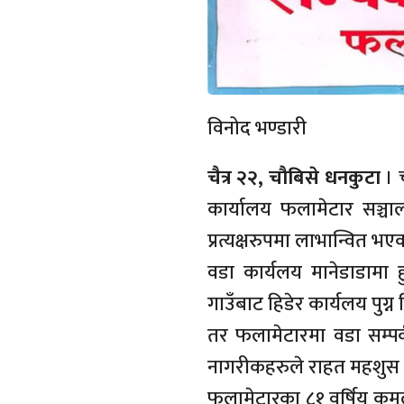
विनोद भण्डारी
चैत्र २२, चौबिसे धनकुटा
। 
कार्यालय फलामेटार सञ्च
प्रत्यक्षरुपमा लाभान्वित भए
वडा कार्यलय मानेडाडामा ह
गाउँबाट हिडेर कार्यलय पुग्
तर फलामेटारमा वडा सम्पर्क
नागरीकहरुले राहत महशुस 
फलामेटारका ८१ वर्षिय कमल