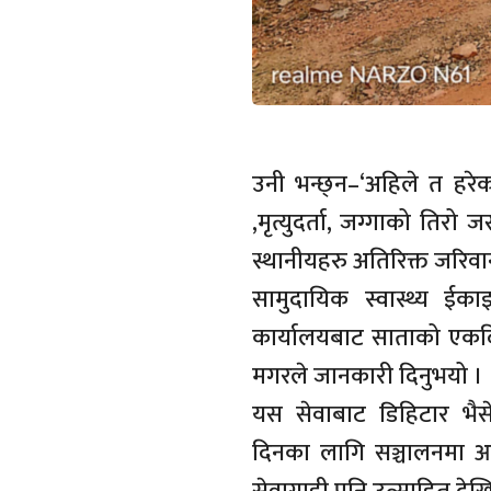
उनी भन्छ्न–‘अहिले त हरेक
,मृत्युदर्ता, जग्गाको तिर
स्थानीयहरु अतिरिक्त जरिव
सामुदायिक स्वास्थ्य ईक
कार्यालयबाट साताको एकदिन 
मगरले जानकारी दिनुभयो ।
यस सेवाबाट डिहिटार भै
दिनका लागि सञ्चालनमा आ