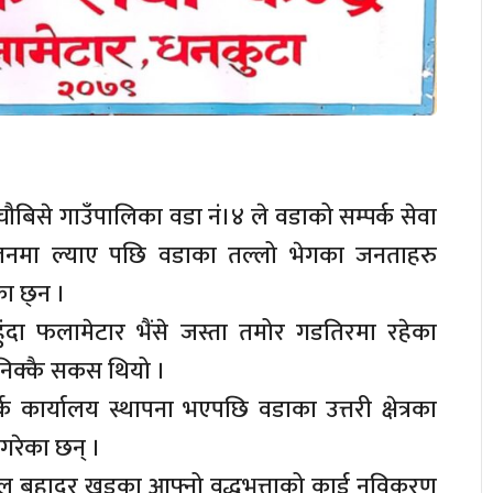
चौबिसे गाउँपालिका वडा नं।४ ले वडाको सम्पर्क सेवा
ालनमा ल्याए पछि वडाका तल्लो भेगका जनताहरु
का छ्न ।
ुंदा फलामेटार भैंसे जस्ता तमोर गडतिरमा रहेका
न निक्कै सकस थियो ।
 कार्यालय स्थापना भएपछि वडाका उत्तरी क्षेत्रका
गरेका छन् ।
 बहादुर खडका आफ्नो वृद्धभत्ताको कार्ड नविकरण