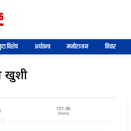
ुटा विशेष
अर्थतन्त्र
मनोरञ्जन
विचार
य खुशी
101.8k
े
Shares