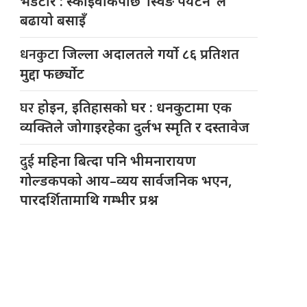
भेडेटार : स्काइवाकपछि ‘स्विङ पर्यटन’ ले
बढायो बसाइँ
धनकुटा
जिल्ला अदालतले गर्यो ८६ प्रतिशत
मुद्दा फर्छ्योट
घर
होइन, इतिहासको घर : धनकुटामा एक
व्यक्तिले जोगाइरहेका दुर्लभ स्मृति र दस्तावेज
दुई
महिना बित्दा पनि भीमनारायण
गोल्डकपको आय–व्यय सार्वजनिक भएन,
पारदर्शितामाथि गम्भीर प्रश्न