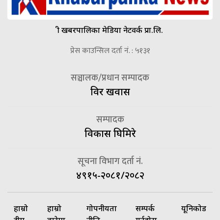
श्री खबरपालिका मेडिया नेटवर्क प्रा.लि.
प्रेस काउन्सिल दर्ता नं. : ५१३१
सञ्चालक/प्रधान सम्पादक
विदुर खवास
सम्पादक
विकास घिमिरे
सूचना विभाग दर्ता नं.
४९१५-२०८१/२०८२
हाम्रो
हाम्रो
गोपनीयता
सम्पर्क
यूनिकोड
टीम
बारेमा
नीति
गर्नुहोस्