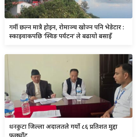
गर्मी
छल्न मात्रै होइन, रोमाञ्च खोज्न पनि भेडेटार :
स्काइवाकपछि ‘स्विङ पर्यटन’ ले बढायो बसाइँ
धनकुटा
जिल्ला अदालतले गर्यो ८६ प्रतिशत मुद्दा
फर्छ्योट