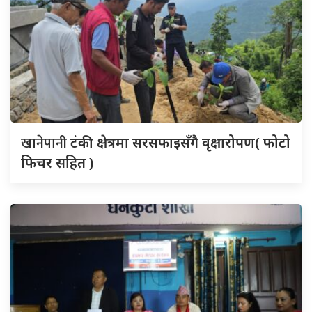
खानेपानी
टंकी क्षेत्रमा सरसफाइसँगै वृक्षारोपण( फोटो
फिचर सहित )