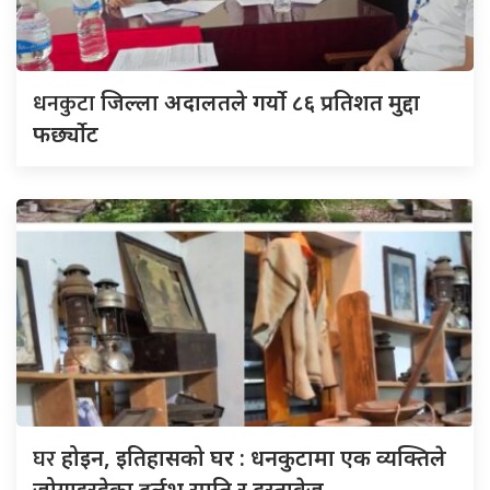
धनकुटा
जिल्ला अदालतले गर्यो ८६ प्रतिशत मुद्दा
फर्छ्योट
घर
होइन, इतिहासको घर : धनकुटामा एक व्यक्तिले
जोगाइरहेका दुर्लभ स्मृति र दस्तावेज