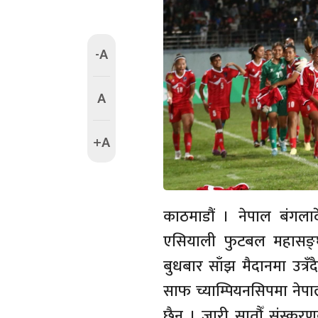
-A
A
+A
काठमाडौं । नेपाल बंगला
एसियाली फुटबल महासङ्घ०
बुधबार साँझ मैदानमा उत्
साफ च्याम्पियनसिपमा नेप
छैन । जारी सातौँ संस्कर