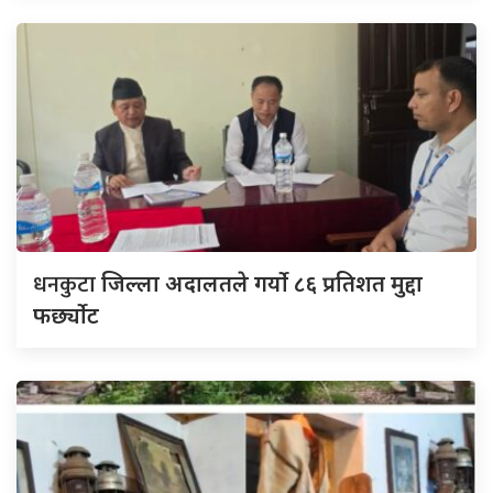
धनकुटा
जिल्ला अदालतले गर्यो ८६ प्रतिशत मुद्दा
फर्छ्योट