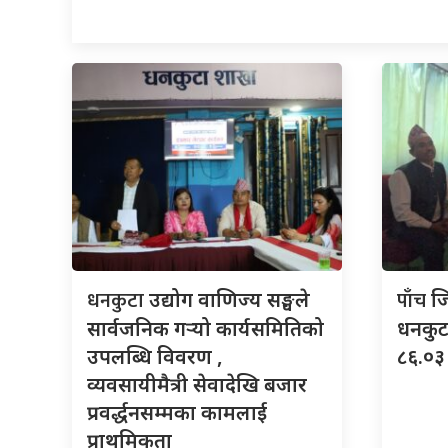
धनकुटा
पाँच
उद्योग वाणिज्य सङ्घले
ज
सार्वजनिक गर्‍यो कार्यसमितिको
धनकुटा
उपलब्धि विवरण ,
८६.०३ 
व्यवसायीमैत्री सेवादेखि बजार
प्रवर्द्धनसम्मका कामलाई
प्राथमिकता