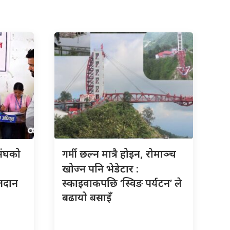
गर्मी
संघको
छल्न मात्रै होइन, रोमाञ्च
खोज्न पनि भेडेटार :
तदान
स्काइवाकपछि ‘स्विङ पर्यटन’ ले
बढायो बसाइँ