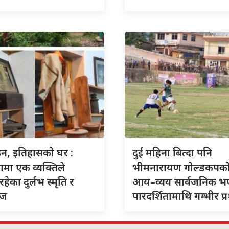
दुई
इन, इतिहासको घर :
महिना बित्दा पनि
ामा एक व्यक्तिले
भीमनारायण गोल्डकपक
हेका दुर्लभ स्मृति र
आय–व्यय सार्वजनिक भ
ेज
पारदर्शितामाथि गम्भीर प्रश