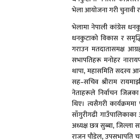
भेला आयोजना गरी चुनावी 
भेलामा नेपाली कांग्रेस धनक
धनकुटाको विकास र समृद्ध
गराउन मतदातासमक्ष आग्रह ग
सभापतिहरू मनोहर नारायण श्
थापा, महासमिति सदस्य आनन
सह–सचिव श्रीराम रायमाझी,
नेताहरूले निर्वाचन जित्
थिए। त्यसैगरी कार्यक्रममा
साँगुरीगढी गाउँपालिकाका अ
अध्यक्ष छत्र सुब्बा, जिल्ला स
राजन पौडेल, उपसभापति चन्द्