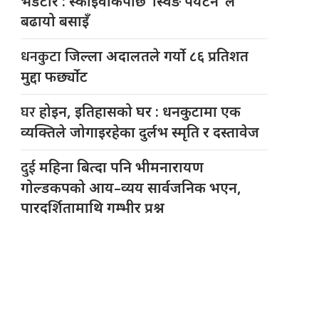
भेडेटार : स्काइवाकपछि ‘स्विङ पर्यटन’ ले
बढायो बसाइँ
धनकुटा
जिल्ला अदालतले गर्यो ८६ प्रतिशत
मुद्दा फर्छ्योट
घर
होइन, इतिहासको घर : धनकुटामा एक
व्यक्तिले जोगाइरहेका दुर्लभ स्मृति र दस्तावेज
दुई
महिना बित्दा पनि भीमनारायण
गोल्डकपको आय–व्यय सार्वजनिक भएन,
पारदर्शितामाथि गम्भीर प्रश्न