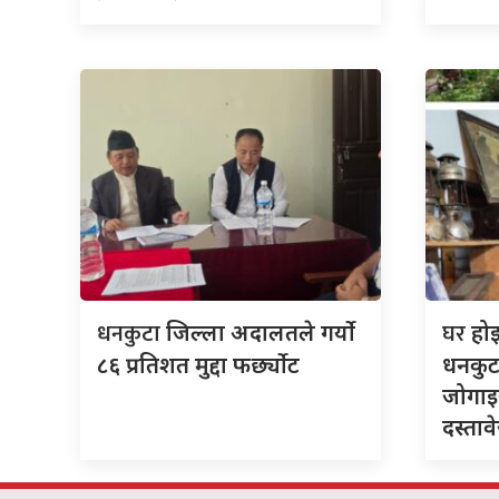
धनकुटा
घर
जिल्ला अदालतले गर्यो
हो
८६ प्रतिशत मुद्दा फर्छ्योट
धनकुट
जोगाइर
दस्ताव