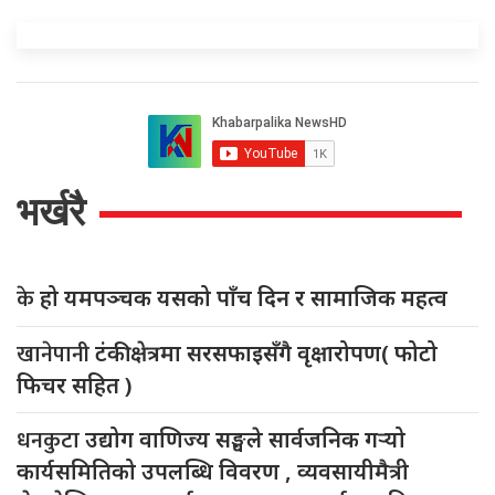
भर्खरै
के
हो यमपञ्चक यसको पाँच दिन र सामाजिक महत्व
खानेपानी
टंकी क्षेत्रमा सरसफाइसँगै वृक्षारोपण( फोटो
फिचर सहित )
धनकुटा
उद्योग वाणिज्य सङ्घले सार्वजनिक गर्‍यो
कार्यसमितिको उपलब्धि विवरण , व्यवसायीमैत्री