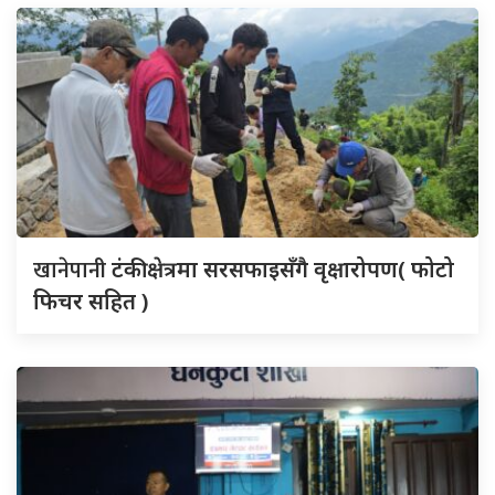
खानेपानी
टंकी क्षेत्रमा सरसफाइसँगै वृक्षारोपण( फोटो
फिचर सहित )