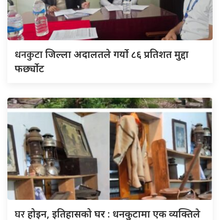
धनकुटा
जिल्ला अदालतले गर्यो ८६ प्रतिशत मुद्दा
फर्छ्योट
घर
होइन, इतिहासको घर : धनकुटामा एक व्यक्तिले