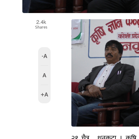
2.4k
Shares
-A
A
+A
२१ चैत्र , धनकुटा । कृषि क