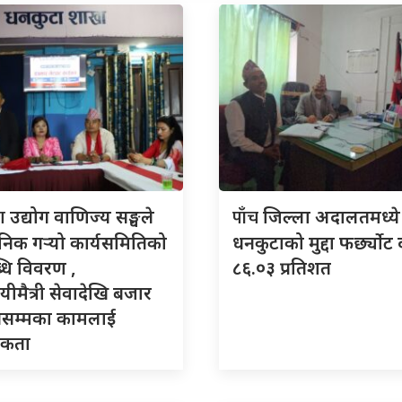
टा
पाँच
उद्योग वाणिज्य सङ्घले
जिल्ला अदालतमध्ये
निक गर्‍यो कार्यसमितिको
धनकुटाको मुद्दा फर्छ्योट 
धि विवरण ,
८६.०३ प्रतिशत
यीमैत्री सेवादेखि बजार
द्धनसम्मका कामलाई
िकता