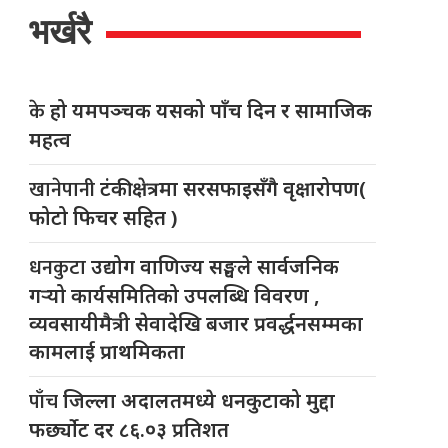
भर्खरै
के
हो यमपञ्चक यसको पाँच दिन र सामाजिक
महत्व
खानेपानी
टंकी क्षेत्रमा सरसफाइसँगै वृक्षारोपण(
फोटो फिचर सहित )
धनकुटा
उद्योग वाणिज्य सङ्घले सार्वजनिक
गर्‍यो कार्यसमितिको उपलब्धि विवरण ,
व्यवसायीमैत्री सेवादेखि बजार प्रवर्द्धनसम्मका
कामलाई प्राथमिकता
पाँच
जिल्ला अदालतमध्ये धनकुटाको मुद्दा
फर्छ्योट दर ८६.०३ प्रतिशत