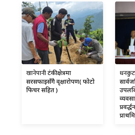
खानेपानी
धनकु
टंकी क्षेत्रमा
सरसफाइसँगै वृक्षारोपण( फोटो
सार्वज
फिचर सहित )
उपलब्
व्यवसा
प्रवर्
प्राथम