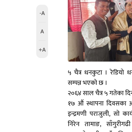
-A
A
+A
५ चैत्र धनकुटा । रेडिय
सम्पन्न भएको छ ।
२०६४ साल चैत्र ५ गतेका 
१७ औं स्थापना दिवसका अ
इन्द्रमणी पराजुली, सो का
निरेन तामाङ, साँगुरीगढी 