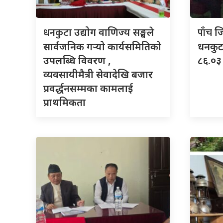
धनकुटा
पाँच
उद्योग वाणिज्य सङ्घले
ज
सार्वजनिक गर्‍यो कार्यसमितिको
धनकुटा
उपलब्धि विवरण ,
८६.०३ 
व्यवसायीमैत्री सेवादेखि बजार
प्रवर्द्धनसम्मका कामलाई
प्राथमिकता