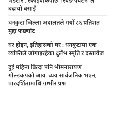
भेडेटार : स्काइवाकपछि ‘स्विङ पर्यटन’ ले
बढायो बसाइँ
धनकुटा
जिल्ला अदालतले गर्यो ८६ प्रतिशत
मुद्दा फर्छ्योट
घर
होइन, इतिहासको घर : धनकुटामा एक
व्यक्तिले जोगाइरहेका दुर्लभ स्मृति र दस्तावेज
दुई
महिना बित्दा पनि भीमनारायण
गोल्डकपको आय–व्यय सार्वजनिक भएन,
पारदर्शितामाथि गम्भीर प्रश्न