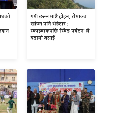
गर्मी
संघको
छल्न मात्रै होइन, रोमाञ्च
खोज्न पनि भेडेटार :
तदान
स्काइवाकपछि ‘स्विङ पर्यटन’ ले
बढायो बसाइँ