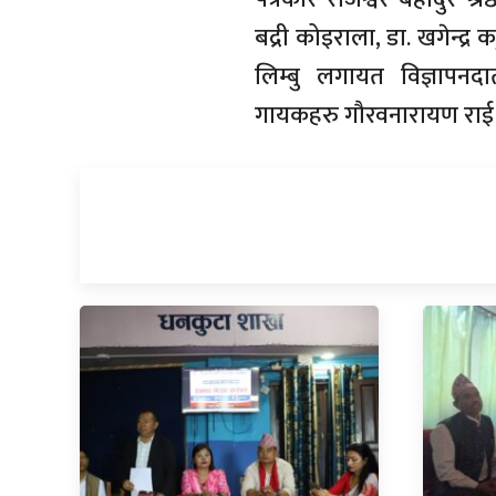
बद्री कोइराला, डा. खगेन्द्
लिम्बु लगायत विज्ञापनद
गायकहरु गौरवनारायण राई र 