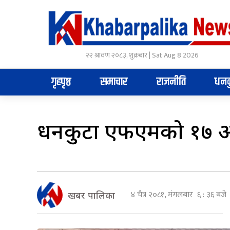
२२ श्रावण २०८३, शुक्रबार | Sat Aug 8 2026
गृहपृष्ठ
समाचार
राजनीति
धनक
धनकुटा एफएमको १७ औं स्
४ चैत्र २०८१, मंगलबार ६ : ३६ बजे
खबर पालिका