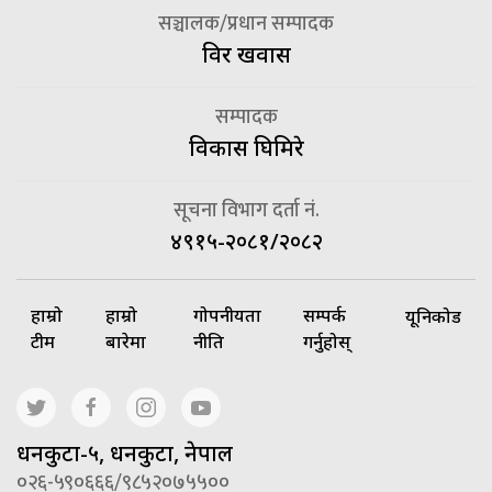
सञ्चालक/प्रधान सम्पादक
विदुर खवास
सम्पादक
विकास घिमिरे
सूचना विभाग दर्ता नं.
४९१५-२०८१/२०८२
हाम्रो
हाम्रो
गोपनीयता
सम्पर्क
यूनिकोड
टीम
बारेमा
नीति
गर्नुहोस्
धनकुटा-५, धनकुटा, नेपाल
०२६-५९०६६६/९८५२०७५५००