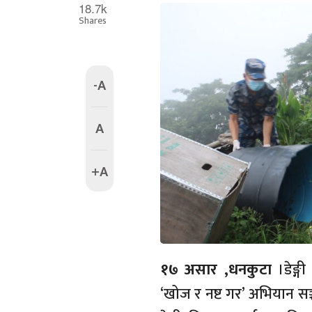
18.7k
Shares
-A
A
+A
१७ असार ,धनकुटा
।डेङ्ग
‘खोज र नष्ट गर’ अभियान सञ