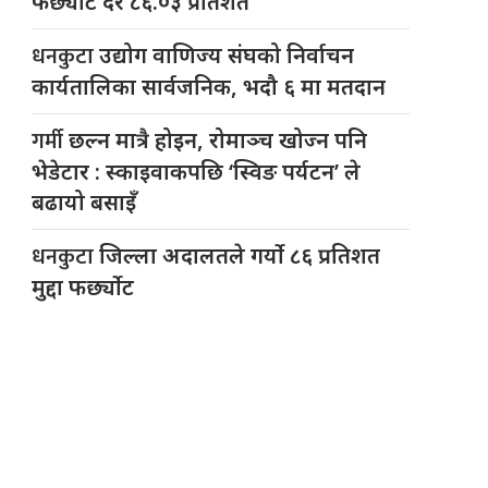
फर्छ्योट दर ८६.०३ प्रतिशत
धनकुटा
उद्योग वाणिज्य संघको निर्वाचन
कार्यतालिका सार्वजनिक, भदौ ६ मा मतदान
गर्मी
छल्न मात्रै होइन, रोमाञ्च खोज्न पनि
भेडेटार : स्काइवाकपछि ‘स्विङ पर्यटन’ ले
बढायो बसाइँ
धनकुटा
जिल्ला अदालतले गर्यो ८६ प्रतिशत
मुद्दा फर्छ्योट