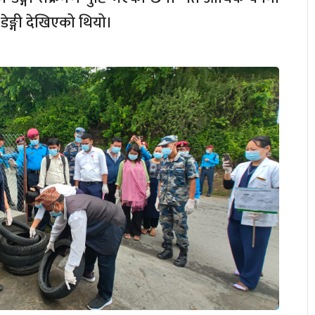
ेङ्गी देखिएको थियो।