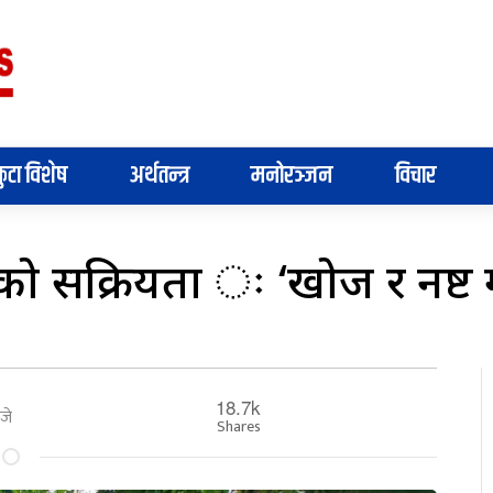
ुटा विशेष
अर्थतन्त्र
मनोरञ्जन
विचार
ुटाको सक्रियता ः ‘खोज र नष
18.7k
जे
Shares