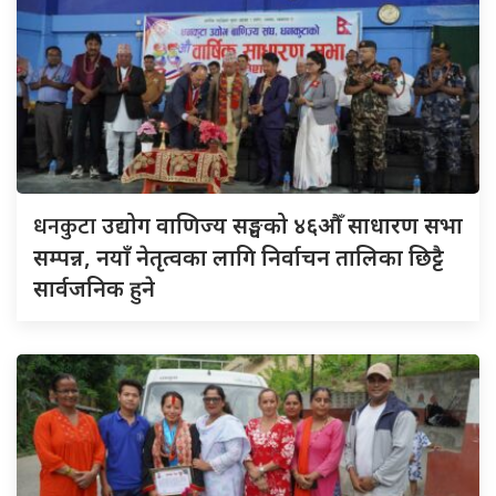
धनकुटा
उद्योग वाणिज्य सङ्घको ४६औँ साधारण सभा
सम्पन्न, नयाँ नेतृत्वका लागि निर्वाचन तालिका छिट्टै
सार्वजनिक हुने