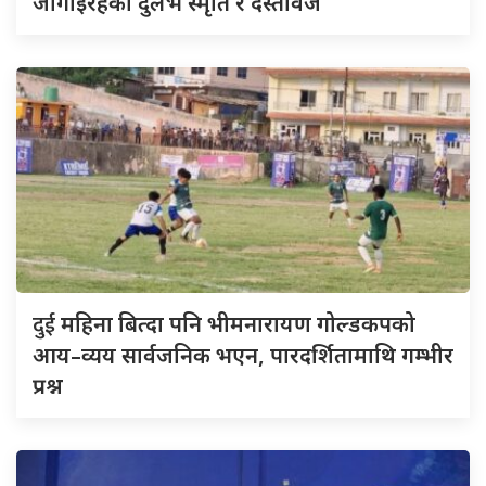
जोगाइरहेका दुर्लभ स्मृति र दस्तावेज
दुई
महिना बित्दा पनि भीमनारायण गोल्डकपको
आय–व्यय सार्वजनिक भएन, पारदर्शितामाथि गम्भीर
प्रश्न