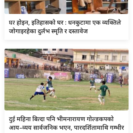
घर
होइन, इतिहासको घर : धनकुटामा एक व्यक्तिले
जोगाइरहेका दुर्लभ स्मृति र दस्तावेज
दुई
महिना बित्दा पनि भीमनारायण गोल्डकपको
आय–व्यय सार्वजनिक भएन, पारदर्शितामाथि गम्भीर