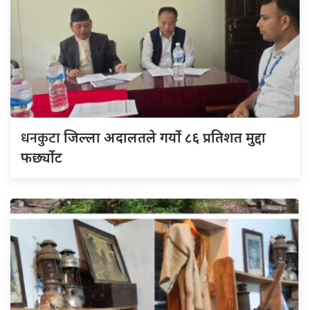
धनकुटा
जिल्ला अदालतले गर्यो ८६ प्रतिशत मुद्दा
फर्छ्योट