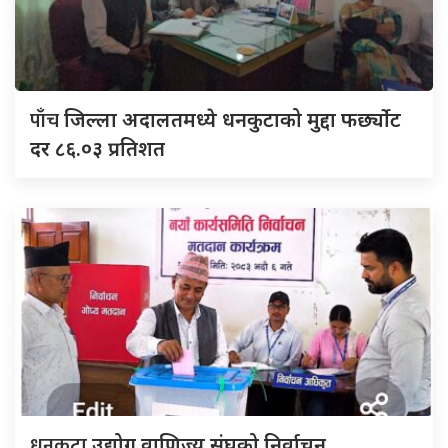
पाँच
जिल्ला अदालतमध्ये धनकुटाको मुद्दा फर्छ्योट
दर ८६.०३ प्रतिशत
धनकुटा
उद्योग वाणिज्य संघको निर्वाचन