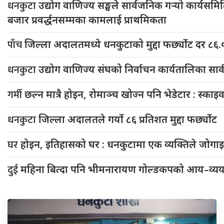
धनकुटा
उद्योग वाणिज्य सङ्घले सार्वजनिक गर्‍यो कार्यसम
बजार प्रवर्द्धनसम्मका कामलाई प्राथमिकता
पाँच
जिल्ला अदालतमध्ये धनकुटाको मुद्दा फर्छ्योट दर ८६.
धनकुटा
उद्योग वाणिज्य संघको निर्वाचन कार्यतालिका सा
गर्मी
छल्न मात्रै होइन, रोमाञ्च खोज्न पनि भेडेटार : स्का
धनकुटा
जिल्ला अदालतले गर्यो ८६ प्रतिशत मुद्दा फर्छ्योट
घर
होइन, इतिहासको घर : धनकुटामा एक व्यक्तिले जोगाइरहे
दुई
महिना बित्दा पनि भीमनारायण गोल्डकपको आय–व्यय सा