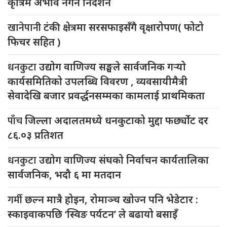
कृत्रिम अभाव नगर्न निर्देशन
खानेपानी
टंकी क्षेत्रमा सरसफाइसँगै वृक्षारोपण( फोटो
फिचर सहित )
धनकुटा
उद्योग वाणिज्य सङ्घले सार्वजनिक गर्‍यो
कार्यसमितिको उपलब्धि विवरण , व्यवसायीमैत्री
सेवादेखि बजार प्रवर्द्धनसम्मका कामलाई प्राथमिकता
पाँच
जिल्ला अदालतमध्ये धनकुटाको मुद्दा फर्छ्योट दर
८६.०३ प्रतिशत
धनकुटा
उद्योग वाणिज्य संघको निर्वाचन कार्यतालिका
सार्वजनिक, भदौ ६ मा मतदान
गर्मी
छल्न मात्रै होइन, रोमाञ्च खोज्न पनि भेडेटार :
स्काइवाकपछि ‘स्विङ पर्यटन’ ले बढायो बसाइँ