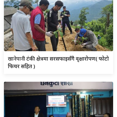
खानेपानी
टंकी क्षेत्रमा सरसफाइसँगै वृक्षारोपण( फोटो
फिचर सहित )