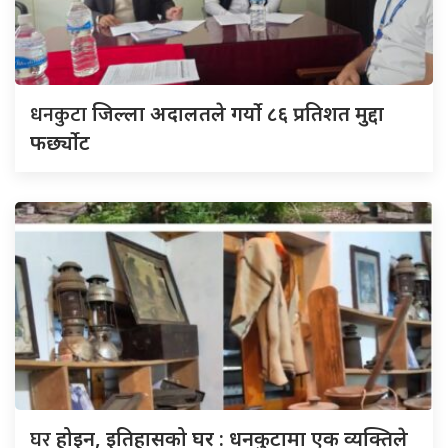
धनकुटा
जिल्ला अदालतले गर्यो ८६ प्रतिशत मुद्दा
फर्छ्योट
घर
होइन, इतिहासको घर : धनकुटामा एक व्यक्तिले