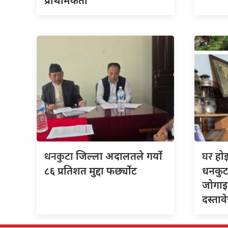
प्राथमिकता
धनकुटा
घर
जिल्ला अदालतले गर्यो
हो
८६ प्रतिशत मुद्दा फर्छ्योट
धनकुट
जोगाइर
दस्ताव