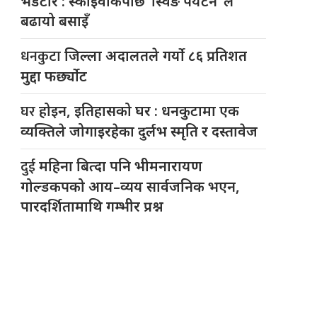
भेडेटार : स्काइवाकपछि ‘स्विङ पर्यटन’ ले
बढायो बसाइँ
धनकुटा
जिल्ला अदालतले गर्यो ८६ प्रतिशत
मुद्दा फर्छ्योट
घर
होइन, इतिहासको घर : धनकुटामा एक
व्यक्तिले जोगाइरहेका दुर्लभ स्मृति र दस्तावेज
दुई
महिना बित्दा पनि भीमनारायण
गोल्डकपको आय–व्यय सार्वजनिक भएन,
पारदर्शितामाथि गम्भीर प्रश्न