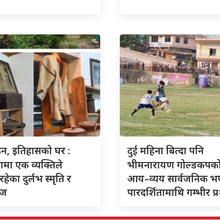
दुई
इन, इतिहासको घर :
महिना बित्दा पनि
ामा एक व्यक्तिले
भीमनारायण गोल्डकपक
हेका दुर्लभ स्मृति र
आय–व्यय सार्वजनिक भ
ेज
पारदर्शितामाथि गम्भीर प्रश