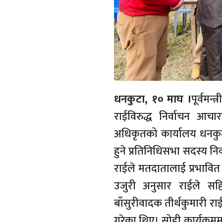
धनकुटा, १० माघ ।
पूर्वमन्
राईविरुद्ध निर्वाचन आचा
अधिकृतको कार्यालय धनकुट
हुने प्रतिनिधिसभा सदस्य न
राईले मतदातालाई प्रभावि
उजुरी अनुसार राईले सह
बाँसुरीवादक तीर्थकुमारी र
गरेका थिए। सोही कार्यक्रम