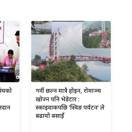
गर्मी
संघको
छल्न मात्रै होइन, रोमाञ्च
खोज्न पनि भेडेटार :
तदान
स्काइवाकपछि ‘स्विङ पर्यटन’ ले
बढायो बसाइँ