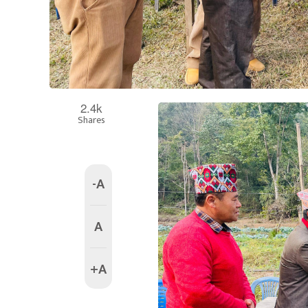
2.4k
Shares
-A
A
+A