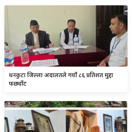
धनकुटा
जिल्ला अदालतले गर्यो ८६ प्रतिशत मुद्दा
फर्छ्योट