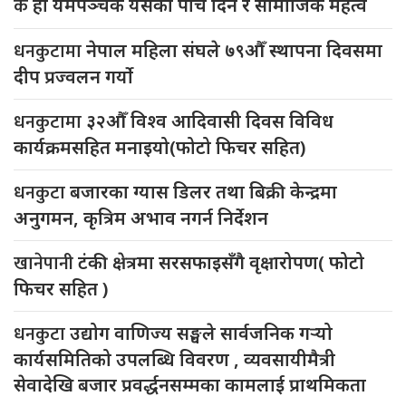
के
हो यमपञ्चक यसको पाँच दिन र सामाजिक महत्व
धनकुटामा
नेपाल महिला संघले ७९औँ स्थापना दिवसमा
दीप प्रज्वलन गर्याे
धनकुटामा
३२औँ विश्व आदिवासी दिवस विविध
कार्यक्रमसहित मनाइयो(फोटो फिचर सहित)
धनकुटा
बजारका ग्यास डिलर तथा बिक्री केन्द्रमा
अनुगमन, कृत्रिम अभाव नगर्न निर्देशन
खानेपानी
टंकी क्षेत्रमा सरसफाइसँगै वृक्षारोपण( फोटो
फिचर सहित )
धनकुटा
उद्योग वाणिज्य सङ्घले सार्वजनिक गर्‍यो
कार्यसमितिको उपलब्धि विवरण , व्यवसायीमैत्री
सेवादेखि बजार प्रवर्द्धनसम्मका कामलाई प्राथमिकता