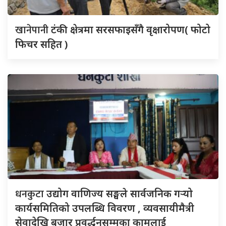
खानेपानी
टंकी क्षेत्रमा सरसफाइसँगै वृक्षारोपण( फोटो
फिचर सहित )
धनकुटा
उद्योग वाणिज्य सङ्घले सार्वजनिक गर्‍यो
कार्यसमितिको उपलब्धि विवरण , व्यवसायीमैत्री
सेवादेखि बजार प्रवर्द्धनसम्मका कामलाई