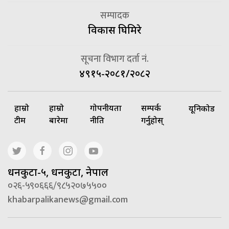
सम्पादक
विकास घिमिरे
सूचना विभाग दर्ता नं.
४९१५-२०८१/२०८२
हाम्रो
हाम्रो
गोपनीयता
सम्पर्क
यूनिकोड
टीम
बारेमा
नीति
गर्नुहोस्
धनकुटा-५, धनकुटा, नेपाल
०२६-५९०६६६/९८५२०७५५००
khabarpalikanews@gmail.com