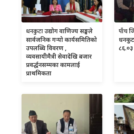
धनकुटा
पाँच
उद्योग वाणिज्य सङ्घले
ज
सार्वजनिक गर्‍यो कार्यसमितिको
धनकुटा
उपलब्धि विवरण ,
८६.०३ 
व्यवसायीमैत्री सेवादेखि बजार
प्रवर्द्धनसम्मका कामलाई
प्राथमिकता