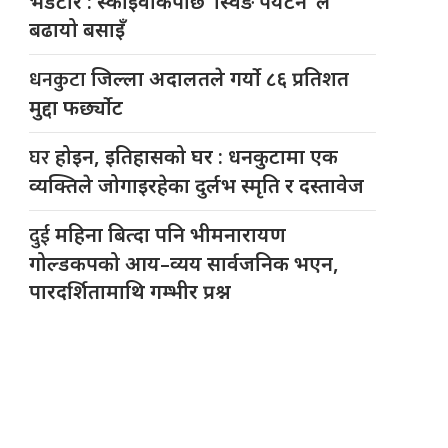
भेडेटार : स्काइवाकपछि ‘स्विङ पर्यटन’ ले
बढायो बसाइँ
धनकुटा
जिल्ला अदालतले गर्यो ८६ प्रतिशत
मुद्दा फर्छ्योट
घर
होइन, इतिहासको घर : धनकुटामा एक
व्यक्तिले जोगाइरहेका दुर्लभ स्मृति र दस्तावेज
दुई
महिना बित्दा पनि भीमनारायण
गोल्डकपको आय–व्यय सार्वजनिक भएन,
पारदर्शितामाथि गम्भीर प्रश्न