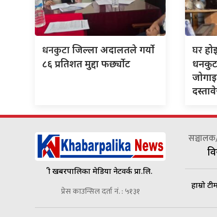
धनकुटा
घर
जिल्ला अदालतले गर्यो
हो
८६ प्रतिशत मुद्दा फर्छ्योट
धनकुट
जोगाइर
दस्ताव
सञ्चालक/
वि
श्री खबरपालिका मेडिया नेटवर्क प्रा.लि.
हाम्रो टी
प्रेस काउन्सिल दर्ता नं. : ५१३१