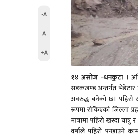
-A
A
+A
१४ असोज –धनकुटा ।
अवि
सडकखण्ड अन्तर्गत भेडेटार ड
अवरुद्ध बनेको छ। पहिरो 
रूपमा रोकिएको जिल्ला प्
मात्रामा पहिरो खस्दा यात्
वर्षाले पहिरो पन्छाउने 