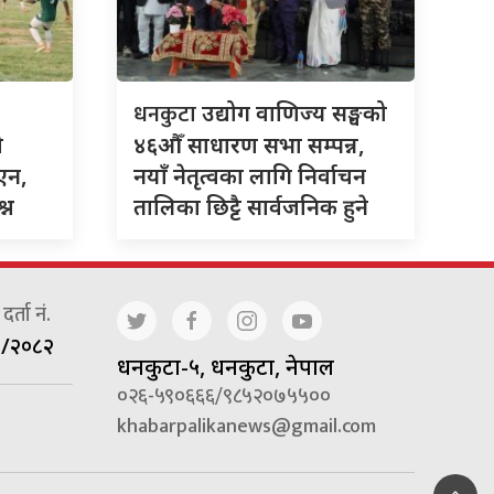
धनकुटा
उद्योग वाणिज्य सङ्घको
ो
४६औँ साधारण सभा सम्पन्न,
एन,
नयाँ नेतृत्वका लागि निर्वाचन
्न
तालिका छिट्टै सार्वजनिक हुने
र्ता नं.
/२०८२
धनकुटा-५, धनकुटा, नेपाल
०२६-५९०६६६/९८५२०७५५००
khabarpalikanews@gmail.com