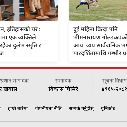
दुई
इन, इतिहासको घर :
महिना बित्दा पनि
ामा एक व्यक्तिले
भीमनारायण गोल्डकपक
हेका दुर्लभ स्मृति र
आय–व्यय सार्वजनिक भ
ेज
पारदर्शितामाथि गम्भीर प्रश
प्रधान सम्पादक
सम्पादक
सूचना विभाग द
दुर खवास
विकास घिमिरे
४९१५-२०८१
म
हाम्रो बारेमा
गोपनीयता नीति
सम्पर्क गर्नुहोस्
यूनिकोड