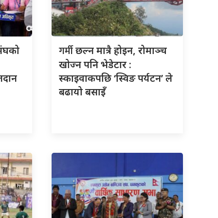
गर्मी
संघको
छल्न मात्रै होइन, रोमाञ्च
खोज्न पनि भेडेटार :
तदान
स्काइवाकपछि ‘स्विङ पर्यटन’ ले
बढायो बसाइँ