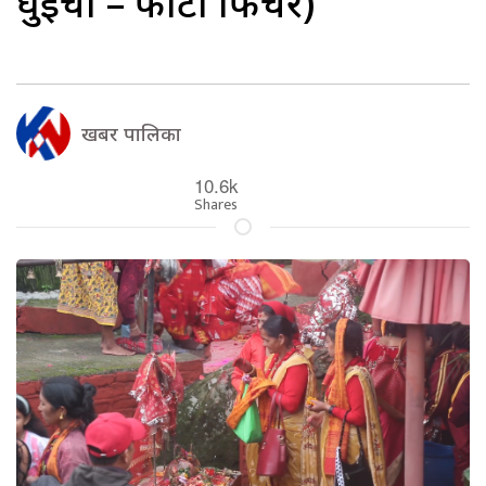
घुइँचो – फोटो फिचर)
खबर पालिका
10.6k
Shares