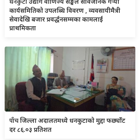
धनकुटा
उद्योग वाणिज्य सङ्घले सार्वजनिक गर्‍यो
कार्यसमितिको उपलब्धि विवरण , व्यवसायीमैत्री
सेवादेखि बजार प्रवर्द्धनसम्मका कामलाई
प्राथमिकता
पाँच
जिल्ला अदालतमध्ये धनकुटाको मुद्दा फर्छ्योट
दर ८६.०३ प्रतिशत