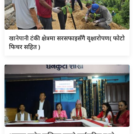
खानेपानी
टंकी क्षेत्रमा सरसफाइसँगै वृक्षारोपण( फोटो
फिचर सहित )