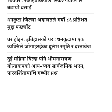
भेडेटार : स्काइवाकपछि ‘स्विङ पर्यटन’ ले
बढायो बसाइँ
धनकुटा
जिल्ला अदालतले गर्यो ८६ प्रतिशत
मुद्दा फर्छ्योट
घर
होइन, इतिहासको घर : धनकुटामा एक
व्यक्तिले जोगाइरहेका दुर्लभ स्मृति र दस्तावेज
दुई
महिना बित्दा पनि भीमनारायण
गोल्डकपको आय–व्यय सार्वजनिक भएन,
पारदर्शितामाथि गम्भीर प्रश्न