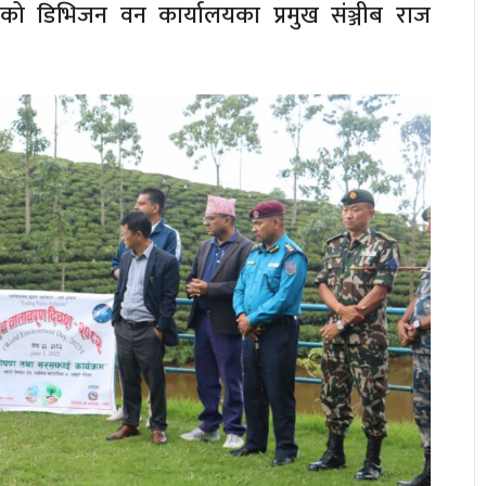
को डिभिजन वन कार्यालयका प्रमुख संञ्जीब राज