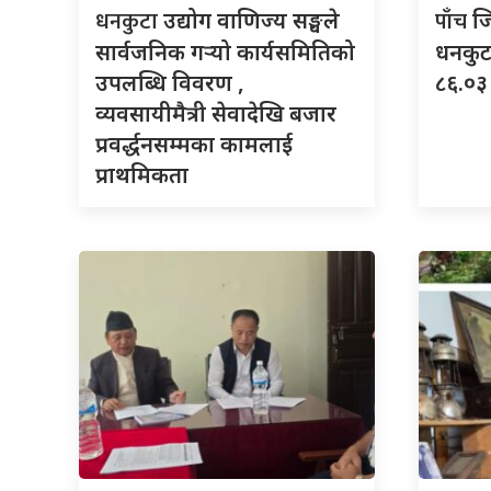
धनकुटा
पाँच
उद्योग वाणिज्य सङ्घले
ज
सार्वजनिक गर्‍यो कार्यसमितिको
धनकुटा
उपलब्धि विवरण ,
८६.०३ 
व्यवसायीमैत्री सेवादेखि बजार
प्रवर्द्धनसम्मका कामलाई
प्राथमिकता