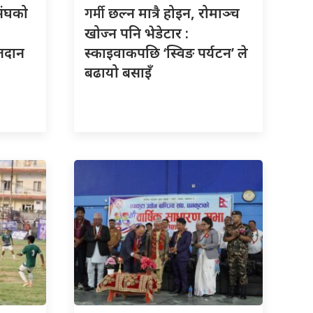
गर्मी
संघको
छल्न मात्रै होइन, रोमाञ्च
खोज्न पनि भेडेटार :
तदान
स्काइवाकपछि ‘स्विङ पर्यटन’ ले
बढायो बसाइँ