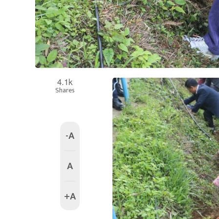
4.1k
Shares
-A
A
+A